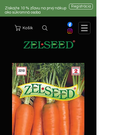
Registrácia
Získajte 10 % zľavu na prvý nákup
ako súkromná osoba
Košík