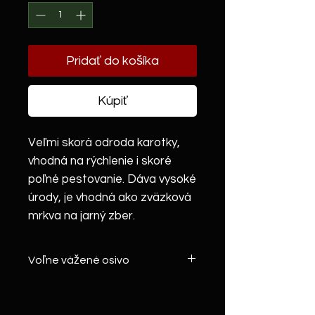
Pridať do košíka
Kúpiť
Veľmi skorá odroda karotky,
vhodná na rýchlenie i skoré
poľné pestovanie. Dáva vysoké
úrody, je vhodná ako zväzková
mrkva na jarný zber.
Voľne vážené osivo
Máte záujem o väčšie množstvo
volne vážených osív pre firmu,