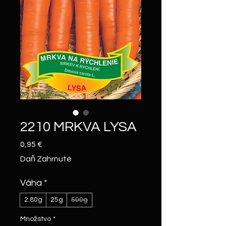
2210 MRKVA LYSA
Price
0,95 €
Daň Zahrnuté
Váha
*
2.80g
25g
500g
Množstvo
*